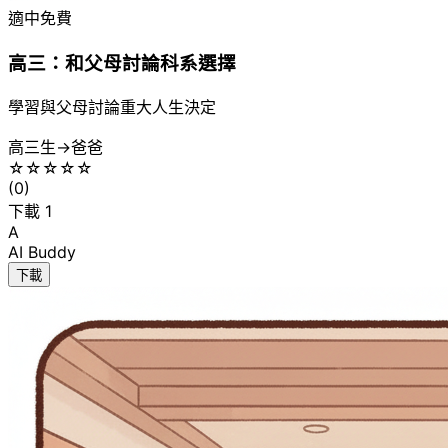
適中
免費
高三：和父母討論科系選擇
學習與父母討論重大人生決定
高三生
→
爸爸
☆
☆
☆
☆
☆
(
0
)
下載
1
A
AI Buddy
下載