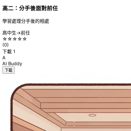
高二：分手後面對前任
學習處理分手後的相處
高中生
→
前任
☆
☆
☆
☆
☆
(
0
)
下載
1
A
AI Buddy
下載