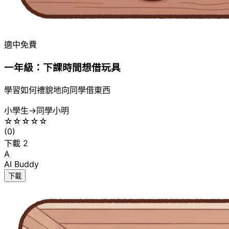
適中
免費
一年級：下課時間想借玩具
學習如何禮貌地向同學借東西
小學生
→
同學小明
☆
☆
☆
☆
☆
(
0
)
下載
2
A
AI Buddy
下載