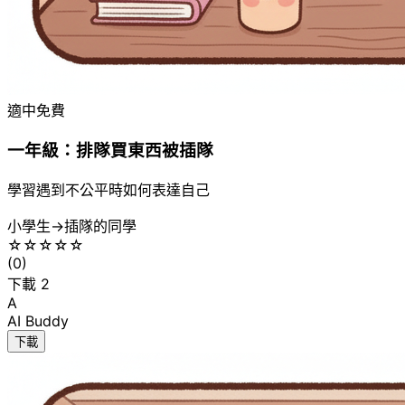
適中
免費
一年級：排隊買東西被插隊
學習遇到不公平時如何表達自己
小學生
→
插隊的同學
☆
☆
☆
☆
☆
(
0
)
下載
2
A
AI Buddy
下載