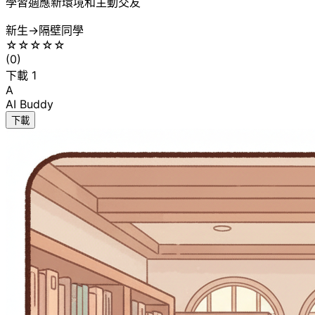
學習適應新環境和主動交友
新生
→
隔壁同學
☆
☆
☆
☆
☆
(
0
)
下載
1
A
AI Buddy
下載