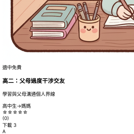
適中
免費
高二：父母過度干涉交友
學習與父母溝通個人界線
高中生
→
媽媽
☆
☆
☆
☆
☆
(
0
)
下載
3
A