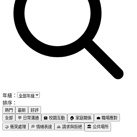
年級：
排序：
熱門
最新
好評
全部
💬
日常溝通
🏫
校園互動
🏠
家庭關係
💼
職場應對
🤝
衝突處理
💭
情緒表達
🙏
請求與拒絕
🏛️
公共場所