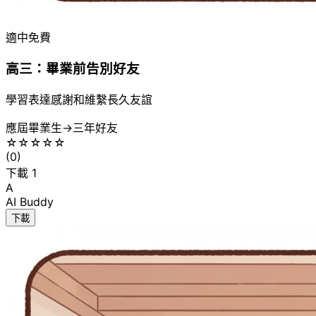
適中
免費
高三：畢業前告別好友
學習表達感謝和維繫長久友誼
應屆畢業生
→
三年好友
☆
☆
☆
☆
☆
(
0
)
下載
1
A
AI Buddy
下載