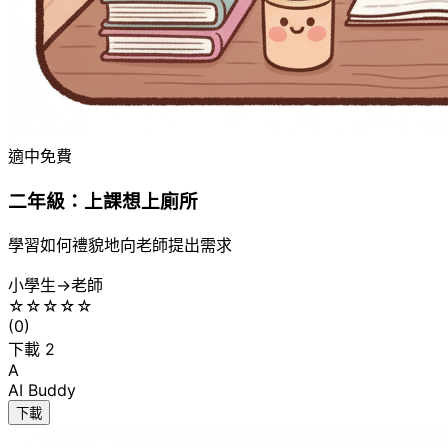
適中
免費
二年級：上課想上廁所
學習如何禮貌地向老師提出需求
小學生
→
老師
☆
☆
☆
☆
☆
(
0
)
下載
2
A
AI Buddy
下載