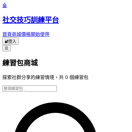
🤖
社交技巧訓練平台
首頁
商城
價格
開始使用
🔐
登入
☰
練習包商城
探索社群分享的練習情境，共
0
個練習包